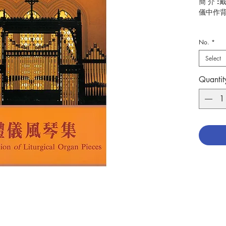
簡 介 
儀中作
編 者 
No.
*
頁 數 :1
分 類 
Select
ISBN:9
No. 321
Quantit