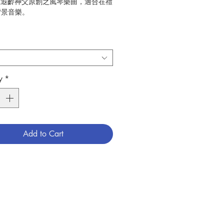
:戴遐齡神父原創之風琴樂曲，適合在禮
背景音樂。
:香港教區聖樂委員會
88
:音樂
62709689X
6009131
y
*
Add to Cart