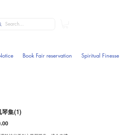
Notice
Book Fair reservation
Spiritual Finesse
琴集(1)
Price
.00