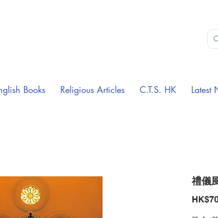
nglish Books
Religious Articles
C.T.S. HK
Latest 
禮儀風
HK$70