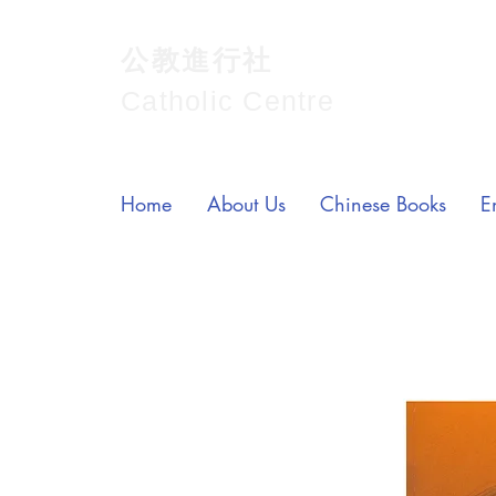
公教進行社
Catholic Centre
Home
About Us
Chinese Books
E