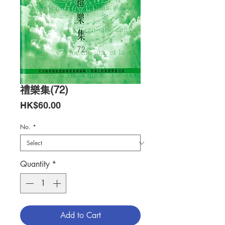
禮樂集(72)
Price
HK$60.00
No.
*
Quantity
*
Add to Cart