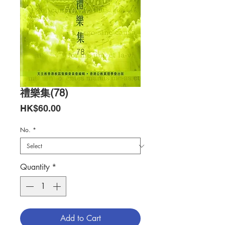
禮樂集(78)
Price
HK$60.00
No.
*
Quantity
*
Add to Cart