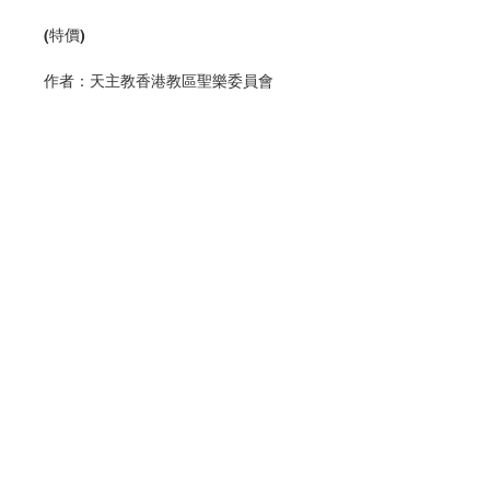
(
特價)
作者：
天主教香港教區聖樂委員會
首數
作品名稱
作曲者
創作年份
備註
1
天上的母后
劉志明
2018
復活期三
鐘
經（
Regina Caeli
）
2
天上的母后
蘇柏羲
2018
復活期三
鐘
經（
Regina Caeli
）
3
天上的母后
陳安安
2018
復活期三
鐘
經（
Regina Caeli
）
4
天上的母后
何瑞雄
2018
復活期三
鐘
聯絡我們
經（
Regina Caeli
）
5
天上的母后
蔡詩亞
2018
復活期三
鐘
經（
Regina Caeli
）
門市地址
6
主的天使
劉志明
2018
常用祈禱經文
（
Angelus Domini
）三鐘經
7
主的天使
蘇柏羲
2018
常用祈禱經文
付款方式
（
Angelus Domini
）三鐘經
8
主的天使
蔡詩亞
2018
常用祈禱經文