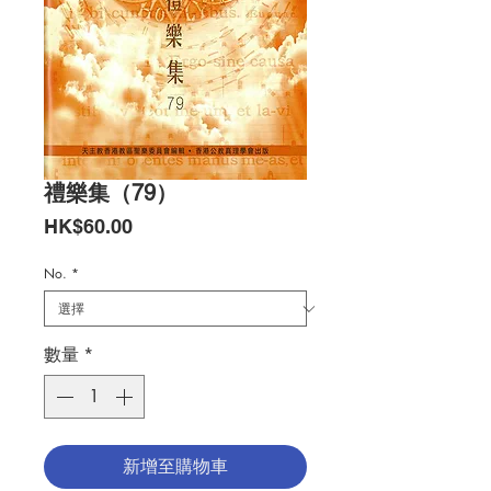
禮樂集（79）
價
HK$60.00
格
No.
*
數量
*
新增至購物車