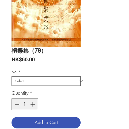
禮樂集（79）
Price
HK$60.00
No.
*
Quantity
*
Add to Cart