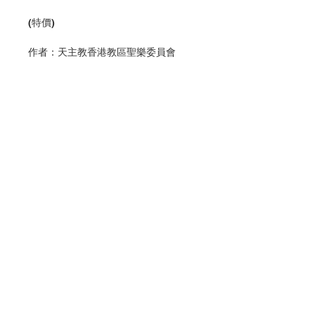
(
特價)
作者：
天主教香港教區聖樂委員會
首數
作品名稱
作曲者
創作年份
備註
1
天上的母后
劉志明
2018
復活期三
鐘
經（
Regina Caeli
）
2
天上的母后
蘇柏羲
2018
復活期三
鐘
經（
Regina Caeli
）
3
天上的母后
陳安安
2018
復活期三
鐘
經（
Regina Caeli
）
4
天上的母后
何瑞雄
2018
復活期三
鐘
Contact Us
經（
Regina Caeli
）
5
天上的母后
蔡詩亞
2018
復活期三
鐘
經（
Regina Caeli
）
Store Address
6
主的天使
劉志明
2018
常用祈禱經文
（
Angelus Domini
）三鐘經
7
主的天使
蘇柏羲
2018
常用祈禱經文
Payment Method
（
Angelus Domini
）三鐘經
8
主的天使
蔡詩亞
2018
常用祈禱經文