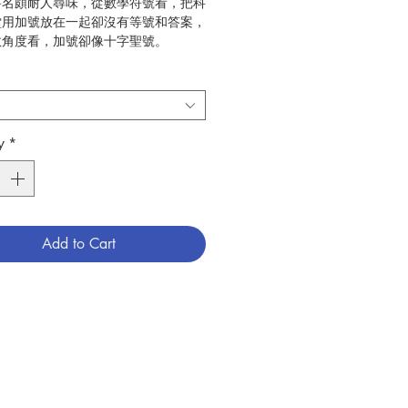
書名頗耐人尋味，從數學符號看，把科
堂用加號放在一起卻沒有等號和答案，
教角度看，加號卻像十字聖號。
文暢順、圖畫生動、佈局不凡、情節有
書的對象雖是為孩童而設計，但內容卻
省。讀起來，科學引人入勝，天堂並不
y
*
熊仔餅
良友之聲
5
2019.07
Add to Cart
兒童宗教
789881472885
3015015