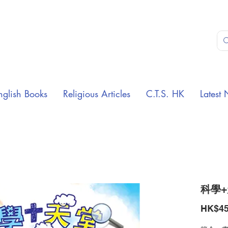
nglish Books
Religious Articles
C.T.S. HK
Latest 
科學
HK$45