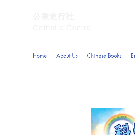
公教進行社
Catholic Centre
Home
About Us
Chinese Books
E