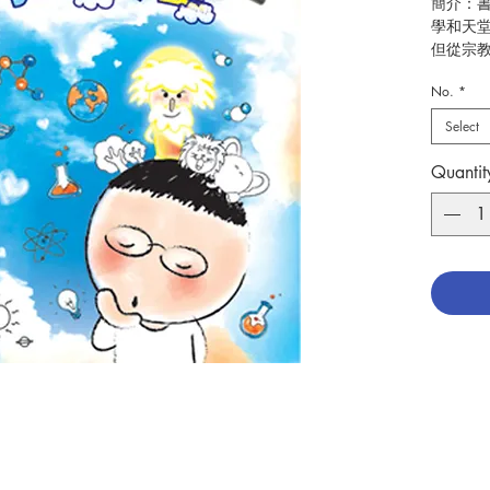
簡介：
學和天
但從宗
No.
*
全書行
趣。本
Select
發人深
遙遠。
Quantit
作者：
出版：
頁數：6
初版日期：
分類：
ISBN：9
No. 340