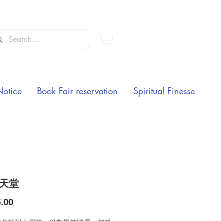
Notice
Book Fair reservation
Spiritual Finesse
+天堂
Price
.00