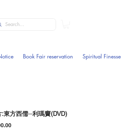
Notice
Book Fair reservation
Spiritual Finesse
:東方西儒─利瑪竇(DVD)
Price
0.00