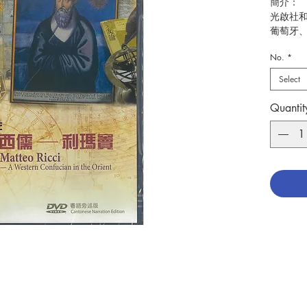
簡介：
光啟社
葡萄牙
士利瑪竇
No.
*
福傳之
命世界
Select
音，他
Quantit
珍貴古籍
瑪竇坤
徐悲鴻
原本》
閣收集
粵語旁
出版：
出版日期
分類：
D
發音
：
字幕：