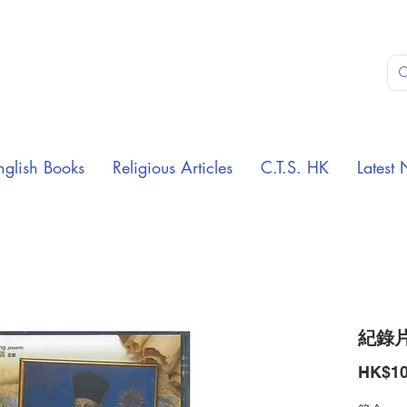
nglish Books
Religious Articles
C.T.S. HK
Latest 
紀錄片
HK$10