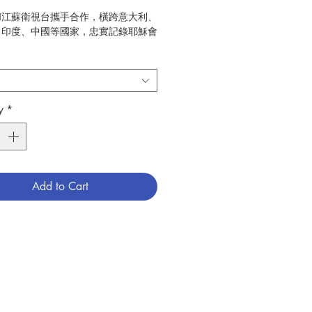
和江蘇衛視台攜手合作，橫跨意大利、
、印度、中國等國家，忠實記錄耶穌會
從出生到離世的<中西文化交流>與<
路>。透過這部影片，進入利瑪竇的生
。利瑪竇一生留在中國，宣揚天主福
的足跡對中西交流作出重要的貢獻。
y
*
畫面 — 《利瑪竇中國札記》、《利
與萬國全圖》、利瑪竇致總會長信件、
繪畫的利瑪竇遺像、徐光啟翻譯《幾何
、李之藻製作《坤與萬國全圖》、金尼
的利瑪竇回憶錄等等。
Add to Cart
述版
香港教區視聽中心
：2023年
VD
原生對白（粵語旁述）
繁體中文