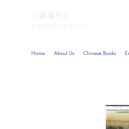
公教進行社
Catholic Centre
Home
About Us
Chinese Books
E