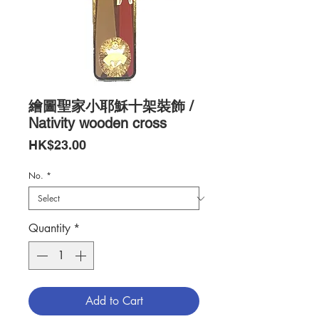
繪圖聖家小耶穌十架裝飾 /
Nativity wooden cross
Price
HK$23.00
No.
*
Quantity
*
Add to Cart