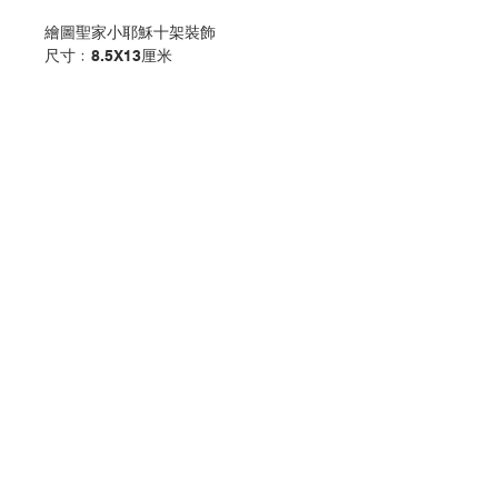
繪圖聖家小耶穌十架裝飾
尺寸﹕8.5X13厘米
Nativity wooden cross
Size:8.5x13cm
分類：十字架
Category : CROSS
No. 1034000062
Contact Us
Store Address
Payment Method