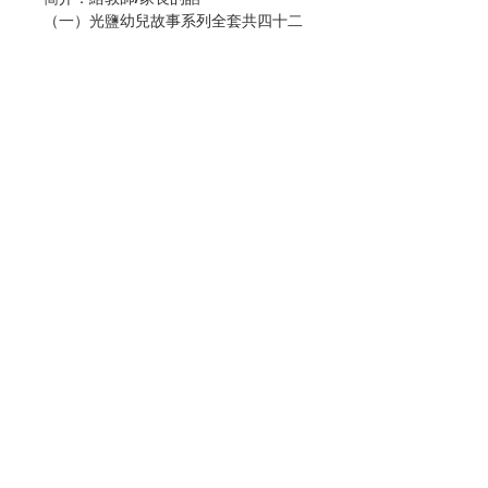
（一）光鹽幼兒故事系列全套共四十二
冊（幼兒十二冊、幼低十五冊和幼高十
五冊），適合3-6歲的幼兒閱讀。
（二）本故事系列配合幼稚園各級宗教
科課程，可作為該課程的輔助教材。
（三）透過生動、有趣的故事，使幼兒
學習友愛、寬恕、善良的美德，效法基
督愛主愛人的精神。
（四）幼兒如在初學階段得到良好的品
德培育，長大後必能發揮光與鹽的作
用，照亮和感染他身邊的人，使他們也
能感受到基督的愛。
Contact Us
（五）故事內容簡單，使幼兒容易明
白，懂得自行閱讀。
（六）透過家長篇，讓家長明白故事的
主旨，並鼓勵家長陪同幼兒一起閱讀，
Store Address
感受親自閱讀的樂趣。
編輯：天主教香港教區
Payment Method
教理委員會（幼稚園組）
香港天主教教友總會