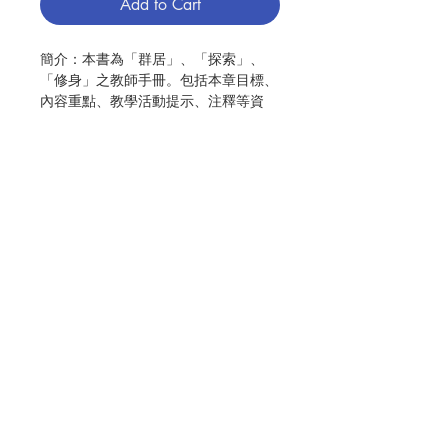
Add to Cart
簡介：本書為「群居」、「探索」、
「修身」之教師手冊。包括本章目標、
內容重點、教學活動提示、注釋等資
料，供教師參考。
作 者 :徐錦堯
出版：公教真理學會
頁數：100
No. 3056009135
Contact Us
Store Address
Payment Method