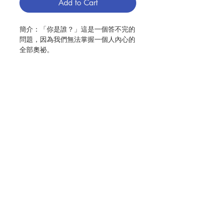
Add to Cart
簡介：「你是誰？」這是一個答不完的
問題，因為我們無法掌握一個人內心的
全部奧祕。
依納爵三十歲時，在天主的影響
下，有了一次決定性的靈修經驗。從
此，他的一生雖歷經起伏變化，都因忠
於這次經驗，而蒙受護佑。他願與人共
享這經驗，便寫出了《神操》。
近500年來，已經有許多人做過神
操，都獲得豐富的經驗，尤其在猶豫不
Contact Us
決，卻也遠景在望（轉化期的特徵）
時，他們更體驗到《神操》的價值。
透過本書，讀者能明白依納爵在他
生活的時空環境中，與上主相遇、寫神
Store Address
操、創立耶穌會的精采過程。
作者：多鐸（Jean-Claude Dhôtel, S.
Payment Method
J.）
出版：光啟文化事業