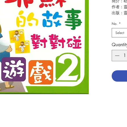
簡介：耶
作者：
出版：
分類：
No.
*
No. 340
Select
Quantit