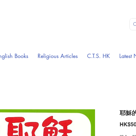
nglish Books
Religious Articles
C.T.S. HK
Latest 
耶穌
HK$50