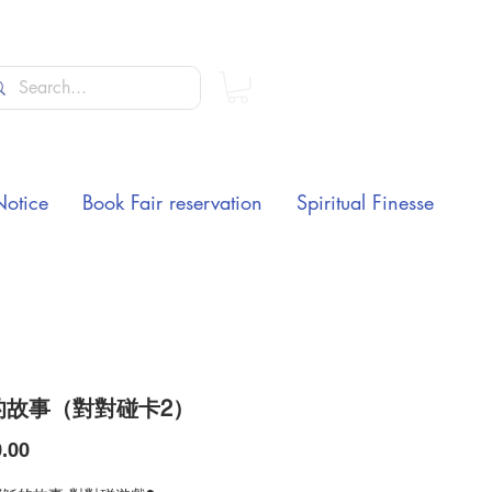
Notice
Book Fair reservation
Spiritual Finesse
的故事（對對碰卡2）
Price
.00