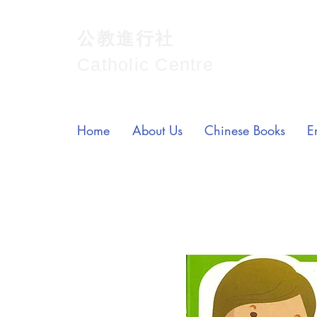
公教進行社
Catholic Centre
Home
About Us
Chinese Books
E