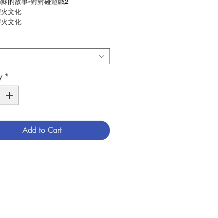
穌的故事-對對碰遊戲2
靈火文化
靈火文化
兒童宗教
3038019
y
*
Add to Cart