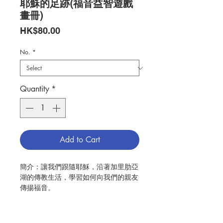
耶穌的足跡(福音益智遊戲
畫冊)
Price
HK$80.00
No.
*
Quantity
*
Add to Cart
簡介：讓我們跟隨耶穌，沿著加里肋亞
湖的傳教生活，學習如何向我們的親友
傳揚福音。
作者：維思
出版：清泉