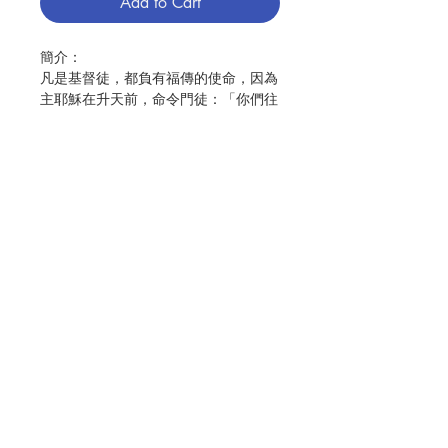
Add to Cart
簡介：
凡是基督徒，都負有福傳的使命，因為
主耶穌在升天前，命令門徒：「你們往
普天下去，向一切受造物宣傳福音，信
而受洗的必要得救。」（谷16:15-16）
本書介紹「基督徒的10大福傳特質」，
這些特質是福傳的利器，我們若能培養
這10個特質，更能為主耶穌做見證，福
傳更具有效力。
作者：金毓瑋
Contact Us
出版：聞道出版社
分類：教友使徒工作
出版日期： 2023年4月
Store Address
頁數：239
ISBN：9786269604579
No. 3243005001
Payment Method