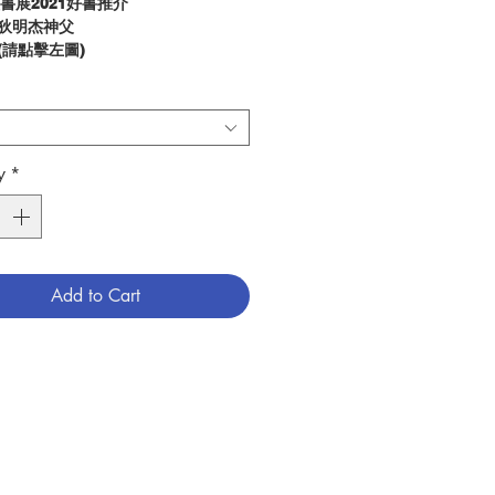
微書展2021好書推介
 狄明杰神父
 (請點擊左圖)
片：
(請點擊此處)
徒的任務」，如果我們要這樣稱之，主
在於一列行為的準則、或教誨、或虔敬
y
*
這一切都是必須的，因為它們都源於耶
也是我們藉以走近祂的途徑。 但更
是，這「任務」在於基督本人：我們為
命、死亡及復活而驚嘆，我們也繼續不
，跟隨祂在此世上的足跡。 今天，
Add to Cart
凝望祂，猶如在凝望一個著名的希臘或
像，他們會聯想起一些祂曾說過的最為
的至理名言，但他們也許會認為這些名
時宜了。 可是，也有不少男男女
們依然在尋覓祂，他們找到祂、跟隨
慕祂；他們在基督所賜予的，那份深邃
平安和喜樂中認識祂的真理，視之為他
確路上的明確標記。 無論如何，若
基督生平的基本認識就不能開始踏上這