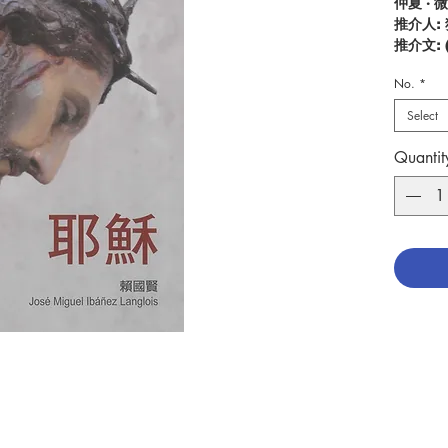
仲夏 · 
推介人:
推介文:
推介影
No.
*
簡介：
Select
「基督
要並不
Quantit
行為，
穌本人，
重要的
祂的生
斷地愛祂
不少人
羅馬雕
人熟悉
言已不合
女，他
祂、愛
的內在
們走在正
缺乏對