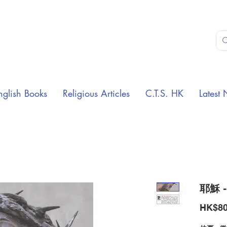
nglish Books
Religious Articles
C.T.S. HK
Latest 
耶穌 
HK$80