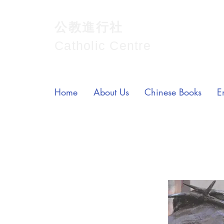
公教進行社
Catholic Centre
Home
About Us
Chinese Books
E