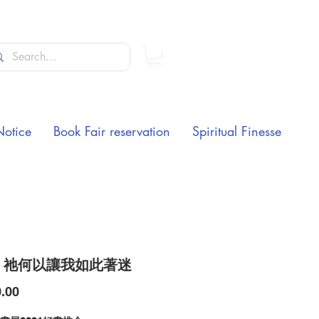
Notice
Book Fair reservation
Spiritual Finesse
- 祂何以讓我如此著迷
Price
.00