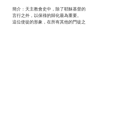
簡介：天主教會史中，除了耶穌基督的
言行之外，以保祿的歸化最為重要。
這位使徒的形象，在所有其他的門徒之
間，顯得格外突出，頭角崢嶸，冠於群
倫。
他的遺教，給任何一個時代的人，放射
萬丈光芒，指破他們的迷津。
作者：馬迪宜樞機主教
分類：靈修、教友生活
頁數：185
No. 3103032007
Contact Us
Store Address
Payment Method