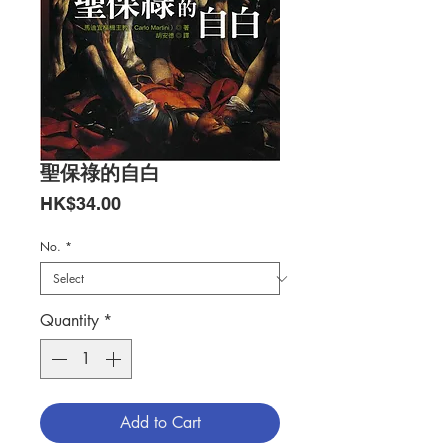
聖保祿的自白
Price
HK$34.00
No.
*
Quantity
*
Add to Cart