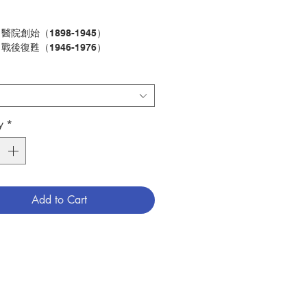
：醫院創始（
1898-1945
）
：戰後復甦（
1946-1976
）
：高速發展（
1977-1998
）
：邁向第二個百年（
1999-2018
）
：大事年表
：醫院行政架構圖
：歷任修會會長、醫院院長及管理層
y
*
獻
香港中文大學天主教研究中心編
香港中文大學天主教研究中心
28
Add to Cart
期：
2018.12
歷史
789881403773
9999001