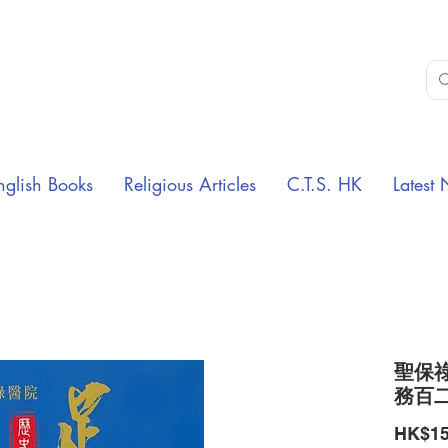
nglish Books
Religious Articles
C.T.S. HK
Latest 
聖保
務百
HK$15