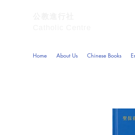
公教進行社
Catholic Centre
Home
About Us
Chinese Books
E