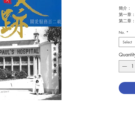
簡介：
第一章
第二章
第三章
No.
*
第四章
附錄一
Select
附錄二
附錄三
Quantit
參考文
作者：
出版：
頁數：
2
初版日
分類：
ISBN:9
No. 311