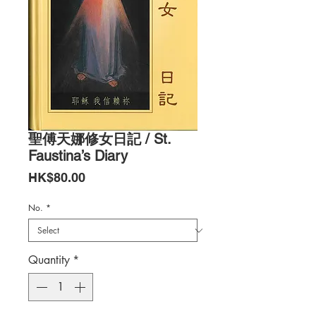
聖傅天娜修女日記 / St.
Faustina’s Diary
Price
HK$80.00
No.
*
Quantity
*