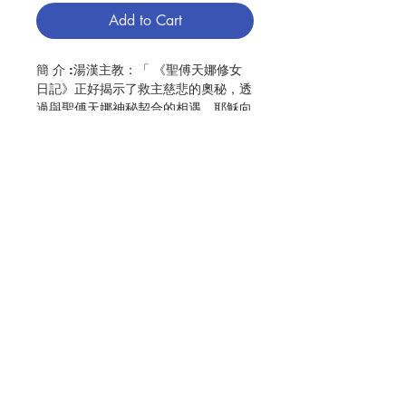
Add to Cart
簡 介 :湯漢主教：「 《聖傅天娜修女
日記》正好揭示了救主慈悲的奧秘，透
過與聖傅天娜神秘契合的相遇，耶穌向
人啟示祂的愛是如何廣、闊、高、
深。」
作 者 :聖傅天娜 (St. Faustina)
頁 數 :748
分 類 :傳記
出版：香港公教真理學會
Contact Us
ISBN:9789628909810
No. 3166009116
Store Address
Payment Method