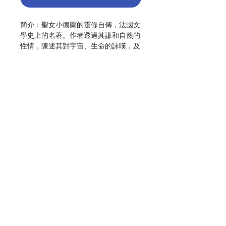
簡介：聖女小德蘭的靈修自傳，法國文
學史上的名著。作者透過其謙和自然的
性情，陳述其對宇宙、生命的詠嘆，及
其對造物真宰的依恃與企望。文筆婉轉
優美而蘊意無窮，在世界文壇上亦有一
席之地。
作者：聖女小德蘭（St. Thérèse de
Lisieux）
出版：光啟文化事業
分類：傳記
Contact Us
初版：1962.11
頁數：352
ISBN : 9789575462772
Store Address
No. 3163002002
Payment Method