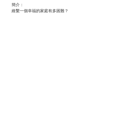
簡介：
維繫一個幸福的家庭有多困難？
聖女小德蘭是馬丹夫妻第九個小孩子，
十九世紀的醫療條件不足，其中四個孩
子相繼夭折。九次懷胎生養，還要兼顧
生計，摧殘了媽媽的健康。小德蘭五姊
妹是由單親爸爸，加上舅舅一家人扶持
下長大成人。
劬勞的父親一次又一次接受孩子的修道
聖召，陪伴父親到天年的那個孩子，也
追尋修道生活。
Contact Us
從子女的超性生命果實來看，馬丹夫婦
的確是結實纍纍。
Store Address
作者：Fr. Stephane-Joseph Piat
譯者：逄塵瑩
出版：星火文化有限公司
Payment Method
分類：傳記
出版日期：2023年12月