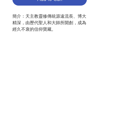
簡介：天主教靈修傳統源遠流長、博大
精深，由歷代聖人和大師所開創，成為
經久不衰的信仰寶藏。
如何解讀他們的經驗與著作？靈修發展
史是否有內在規律可循？這些傳統仍舊
適合今天的我們嗎？本書會給出專業的
回答。
基督徒的靈修史，是生命與文字的交
織。有些生命，雖已作古，卻仍在其文
Contact Us
字與開創的傳統中燃燒，像點亮夜空的
星叢，又像萬花筒裡的碎片，共同呈現
出瑰奇變幻而不離其宗的形象。那正是
Store Address
本書希冀描繪的聖愛形象。從這愛中，
湧出兩種渴望：渴望與被愛者結合，渴
望肖似被愛者。在本書中，我們會看到
Payment Method
這兩種渴望如何在歷史中交替湧現，激
盪靈性的長河，澎湃向前：走向祢，我