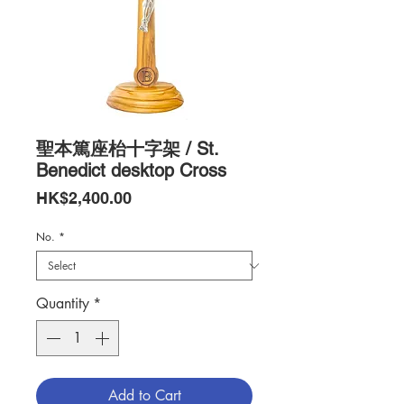
聖本篤座枱十字架 / St.
Benedict desktop Cross
Price
HK$2,400.00
No.
*
Quantity
*
Add to Cart