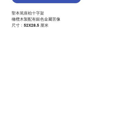
聖本篤座枱十字架
橄欖木製配有銀色金屬苦像
尺寸﹕52X28.5 厘米
St. Benedict desktop Cross
Made in olive wood, with sliver
color metal corpus
Size: 52x28.5cm
分類：十字架
Category：CROSS
Contact Us
No. 1041000623
Store Address
Payment Method