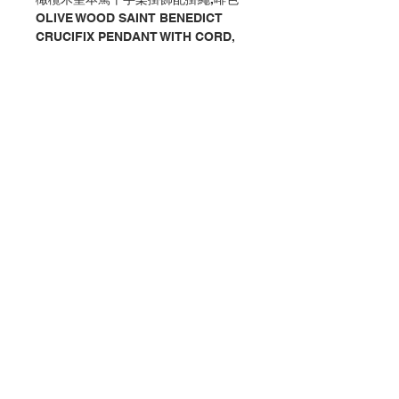
OLIVE WOOD SAINT BENEDICT
CRUCIFIX PENDANT WITH CORD,
BROWN COLOR
分類：十字架 / 聖本篤 / 掛飾 / 木
Category：CRUCIFIX / ST.
BENEDICT / PENDANT / WOOD
No. 1040141208
Contact Us
Store Address
Payment Method