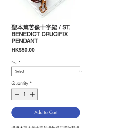
聖本篤苦像十字架 / ST.
BENEDICT CRUCIFIX
PENDANT
Price
HK$59.00
No.
*
Quantity
*
Add to Cart