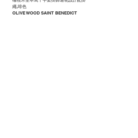
橄欖木聖本篤十字架掛飾通花設計配掛
繩,啡色
OLIVE WOOD SAINT BENEDICT
CRUCIFIX PENDANT WITH CORD,
HOLLOW EDGE, BROWN COLOR
分類：十字架 / 聖本篤 / 掛飾 / 木
Category：CRUCIFIX / ST.
BENEDICT / PENDANT / WOOD
No. 1191078292
Contact Us
Store Address
Payment Method