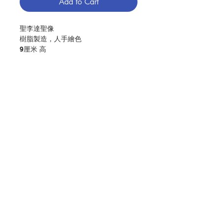
Add to Cart
聖李達聖像
樹脂製造，人手繪色
9厘米 高
St.Rita Figurine
Resin and hand painted
9cm H
No. 1280005712
Contact Us
Store Address
Payment Method