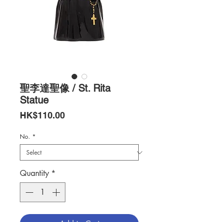
聖李達聖像 / St. Rita
Statue
Price
HK$110.00
No.
*
Quantity
*