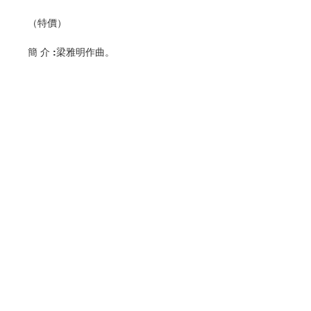
（特價）
簡 介 :梁雅明作曲。
編 者 :香港教區聖樂委員會
頁 數 :8
分 類 :音樂
ISBN:9789628417445
No. 3216009160
Contact Us
Store Address
Payment Method