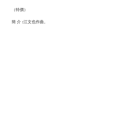
（特價）
簡 介 :江文也作曲。
編 者 :香港教區聖樂委員會
頁 數 :4
分 類 :音樂
ISBN:9789628417469
No. 3216009162
Contact Us
Store Address
Payment Method