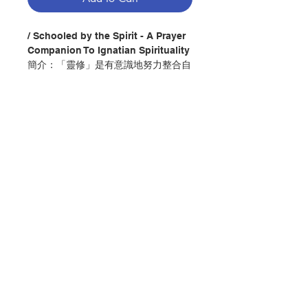
/ Schooled by the Spirit - A Prayer
Companion To Ignatian Spirituality
簡介：「靈修」是有意識地努力整合自
己的生活，朝著自己所理解的終極價值
走去。
這本祈禱之書是以依納爵靈修──特別
是它的故事（尤其是會祖的故事）、主
題、價值觀、理想、神恩、遠見、德
行、語言──為內涵，從其特色提出十
五種祈禱主題，讓人在祈禱情境中，藉
Contact Us
由聖神的光照，花時間默想、思考這些
面向，將其內化。
Store Address
使我們在聖神的帶領下，逐漸轉化為自
己祈求成為的那種人。
Payment Method
作者：拉蒙鮑狄斯塔
出版：光啟文化事業