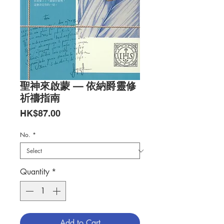
聖神來啟蒙 — 依納爵靈修
祈禱指南
Price
HK$87.00
No.
*
Quantity
*
Add to Cart