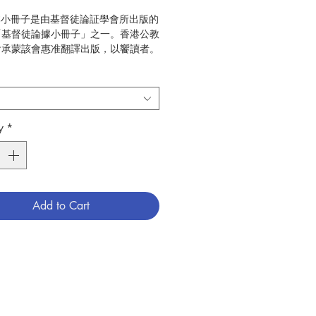
:本小冊子是由基督徒論証學會所出版的
「基督徒論據小冊子」之一。香港公教
會承蒙該會惠准翻譯出版，以饗讀者。
lliam Purcell
0
神學
6009113
y
*
Add to Cart