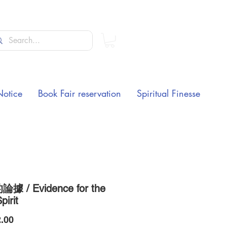
Notice
Book Fair reservation
Spiritual Finesse
據 / Evidence for the
pirit
Price
.00