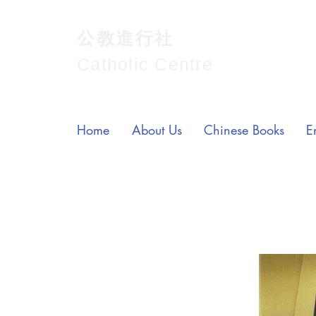
公教進行社
Catholic Centre
Home
About Us
Chinese Books
E