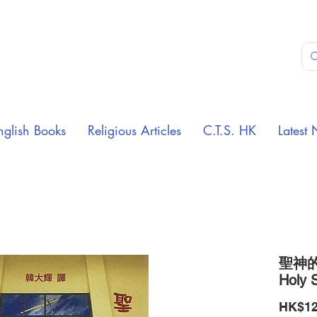
nglish Books
Religious Articles
C.T.S. HK
Latest 
聖神的論
Holy S
HK$12