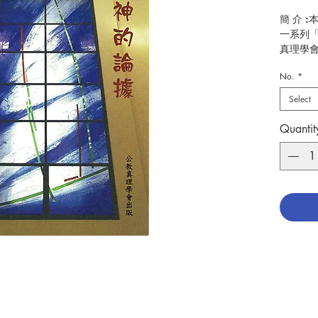
簡 介 
一系列
真理學
No.
*
作 者 :Wi
頁 數 :2
Select
分 類 :
No. 306
Quantit