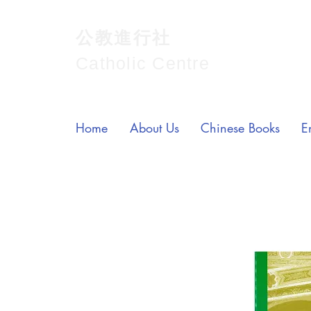
公教進行社
Catholic Centre
Home
About Us
Chinese Books
E