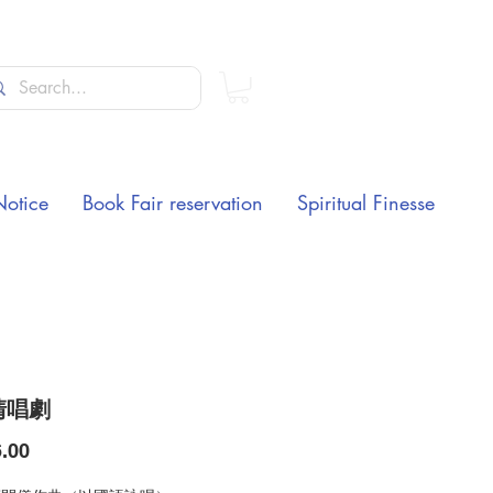
Notice
Book Fair reservation
Spiritual Finesse
清唱劇
Price
.00