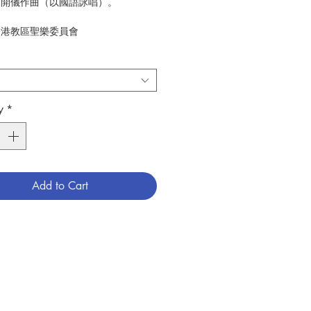
:蘇開儀作曲（以國語詠唱）。
:香港教區聖樂委員會
4
音樂
789628417209
6009151
y
*
Add to Cart