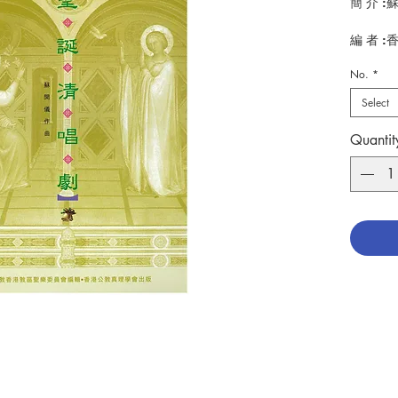
簡 介 
編 者 
頁 數 :4
No.
*
分 類 :
ISBN:9
Select
No. 321
Quantit