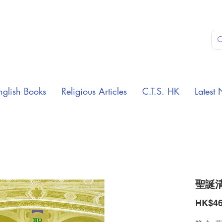
nglish Books
Religious Articles
C.T.S. HK
Latest 
聖誕
HK$46