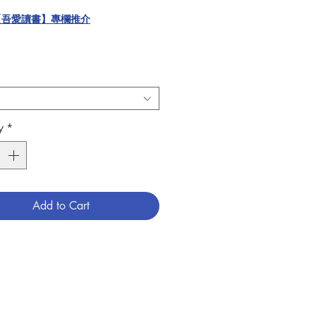
【吾愛讀書】專欄推介
 · 拉斯奧斯（St. Peregrine
si, 1265-1345）是嚴重疾病（包括癌
者的主保。由於他本身也是癌症患者，
久以來被癌症病人視為同行者。
y
*
一部分講述貝肋格靈的故事，當中包含
和醫治的反思。第二部分是對貝肋格靈
和祈禱文：除了請聖貝肋格靈代禱外，
病患者，他們的家人和他們的照顧者，
聖父、聖子、聖神懇切祈求。
Add to Cart
小冊子能為病者，他們的家人和照顧
來安慰、力量和支持。
的保祿 · 艾迪生神父（Fr. Paul M.
son, OSM）是倫敦切爾西及西敏醫院的
職司鐸，牧養病人五十年，專責紓緩治
愛滋病人。梅爾 · 尼徹雅貝（Máire