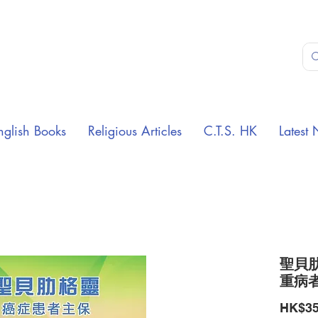
nglish Books
Religious Articles
C.T.S. HK
Latest 
聖貝肋
重病
HK$35