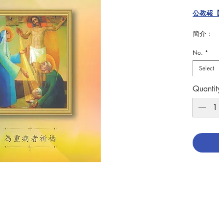
公教報
簡介：
聖貝肋格靈
No.
*
Lazio
症）患
Select
因而長
Quantit
此書第
對疾病
的敬禮
更為重
向天主
願這本
者，帶
聖母忠僕會
Addi
駐院專
療及照顧