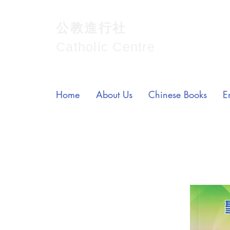
公教進行社
Catholic Centre
Home
About Us
Chinese Books
E