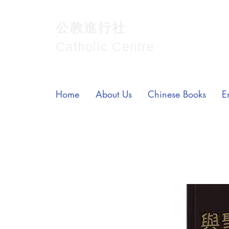
公教進行社
Catholic Centre
Home
About Us
Chinese Books
E