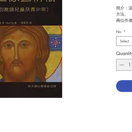
簡介：
方法。
兩位作
少參加
No.
*
動。
「在這
Select
與聖像
度的心
Quantit
畫及其
主，本
帶來希
愛。」
SARAH
作者：SI
NITA N
譯者：
出版：
分類：
初版：20
頁數：5