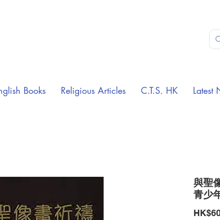
nglish Books
Religious Articles
C.T.S. HK
Latest 
與聖
青少
HK$60