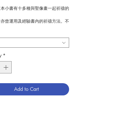
這本小書有十多種與聖像畫一起祈禱的
者亦曾運用及經驗書內的祈禱方法。不
了作者分享會的人士感受到生命被觸
本小書中，透過主及基督，作者提供了
畫一起祈禱，與主一起啟動及投入具深
靈默觀方法。作者鼓勵在默想中加入繪
y
*
他有助投入默觀的活動。為了更走近
書為成年人或青年人為重組內孩童的心
望。本書有助讀者看到在主內聖的
CLEDWYN•MA
Add to Cart
STER ESTHER POLLAK, OSB、
G 合著
吳景萍
塔冷通心靈書舍
藝術
17.01
4