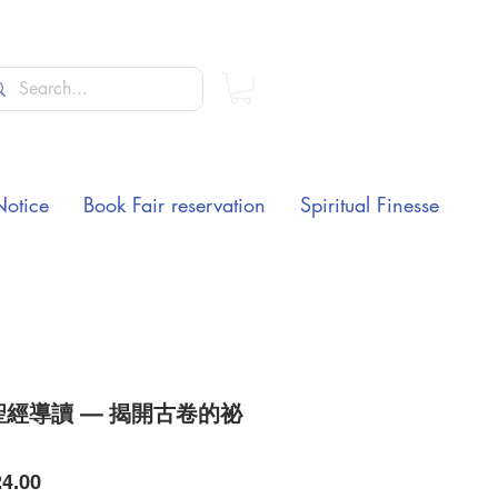
Notice
Book Fair reservation
Spiritual Finesse
聖經導讀 — 揭開古卷的祕
Price
4.00