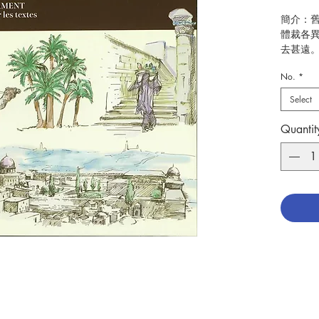
簡介：
體裁各
去甚遠
緒？為
No.
*
必要的
從沙邦傑（
Select
導覽》
學者專
Quantit
古學者
新的內
景，有
一個好
給行者
的路徑
付出了
線：整
聖卷，
索，同
言。
每一章
─簡明