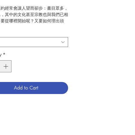
舊約經常會讓人望而卻步：書目眾多，
異，其中的文化甚至宗教也與我們已相
。要從哪裡開始呢？又要如何理出頭
了不至於迷失其中，有一個嚮導的確是
。
Etienne Charpentier）的《舊約
問世後，已過去數十年，而這期間眾多
家的研究可謂碩果豐盈。歷史學者、考
y
*
、聖經詮釋學者以及神學家，不斷找到
容，讓我們對聖經及其古代近東的背
一個更為全面的認知與理解。
的嚮導應該能夠提供給人最新的訊息，
所需要的指示，按照情況建議給人探索
Add to Cart
。本書的兩位作者正是按照這一精神而
他們的努力。他們先是設置了一條路
部舊約分為四大部分（五書，先知書，
次正經），用十六章的篇幅來進行探
時每一章都為一本書或幾本書提供導
的結構如下：
扼要的文學及歷史介紹