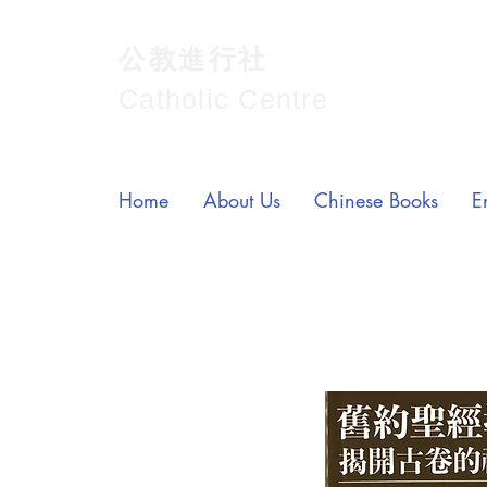
公教進行社
Catholic Centre
Home
About Us
Chinese Books
E