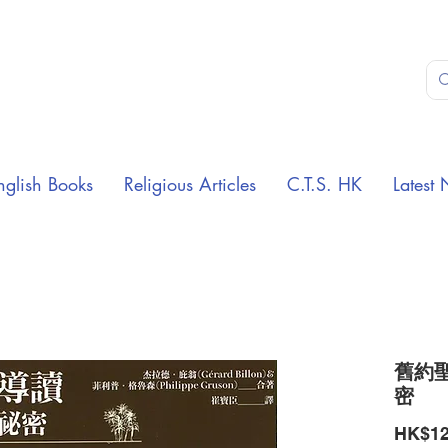
nglish Books
Religious Articles
C.T.S. HK
Latest 
舊約
密
HK$12