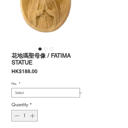
花地瑪聖母像 / FATIMA
STATUE
Price
HK$188.00
No.
*
Quantity
*