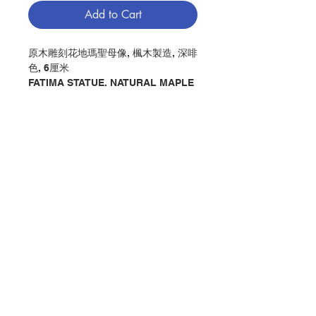
Add to Cart
原木雕刻花地瑪聖母像, 楓木製造, 深啡
色, 6厘米
FATIMA STATUE, NATURAL MAPLE
WOOD, DARK BROWN COLOR,
CM6
分類：聖像 / 花地瑪
Category：STATUE / FATIMA
No. 1291700422
Contact Us
Store Address
Payment Method