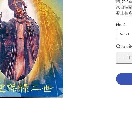
簡 介 
來自波
登上伯多
廸卡成
No.
*
這本新
然一身
Select
領、共
及牧民
Quantit
教、道
二十世
作 者 :葛
頁 數 :1
分 類 :
ISBN:9
No. 316