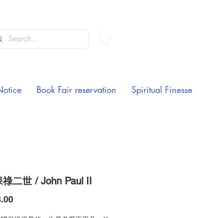
Notice
Book Fair reservation
Spiritual Finesse
二世 / John Paul II
Price
.00