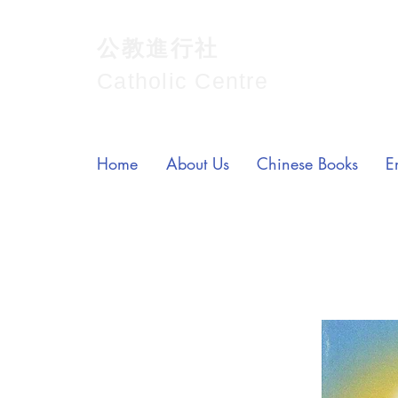
公教進行社
Catholic Centre
Home
About Us
Chinese Books
E