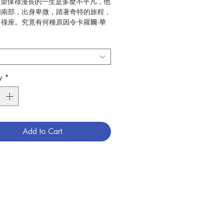
:若望保祿漫長的一生是多麼不平凡，他
蘭南部，出身卑微，踏著奇特的旅程，
祿座。究竟有何種原因令卡羅爾‧華
為歷史上在位最長、最受愛戴的教宗，
傳記娓娓道來：早年父母兄長亡故、孑
，第二次世界大戰、波蘭遭逢納粹黨佔
黨管治，他醉心戲劇、學術生涯，聖召
工作。以上種種，練就他成為一個宗
y
*
德甚至政治人物，建樹之豐，遠遠超越
紀其他偉人。
勒斐爾 (Jim Gallagher)
20
Add to Cart
傳記
789628909209
6009111