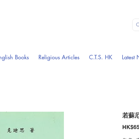
nglish Books
Religious Articles
C.T.S. HK
Latest 
若蘇
HK$65