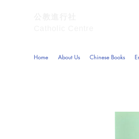
公教進行社
Catholic Centre
Home
About Us
Chinese Books
E