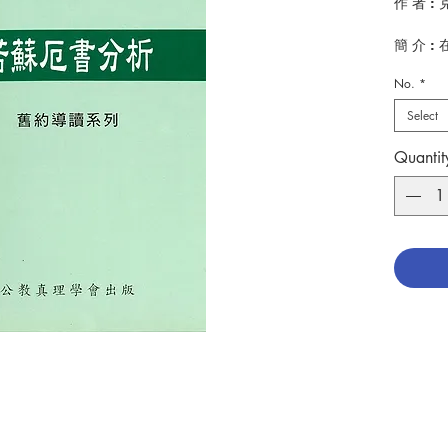
作 者 : 克
簡 介 
史書一
No.
*
似乎神
竟這部
Select
史書?
學」?若
Quantit
連串的
書分析
出 版：
頁 數 : 1
分 類 :
ISBN:9
No. 301