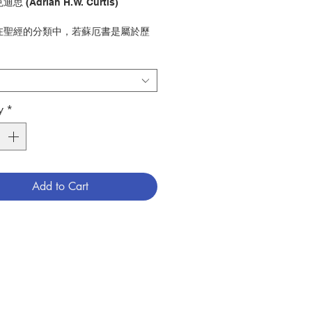
迪思 (Adrian H.W. Curtis)
: 在聖經的分類中，若蘇厄書是屬於歷
類，但是經書的敘述，讓我們讀到的，
學的反省，比歷史事實的記述更多。究
號稱為歷史書的經書，是怎樣的一部歷
何謂「申命紀學派歷史」和「申命紀神
蘇厄故事與考古學的關係又如何?一
y
*
問題，學者克迪思都在本書：「若蘇厄
」中提出嚴謹和有深度的答案。
香港公教真理學會
24
Add to Cart
 聖經
789628417629
6009140