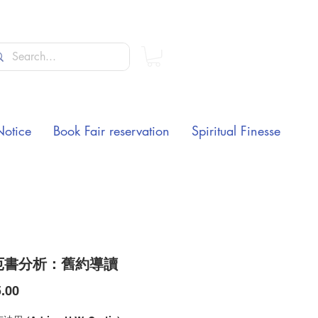
Notice
Book Fair reservation
Spiritual Finesse
厄書分析：舊約導讀
Price
.00