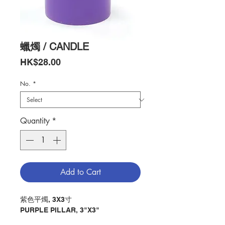
蠟燭 / CANDLE
Price
HK$28.00
No.
*
Quantity
*
Add to Cart
紫色平燭, 3X3寸
PURPLE PILLAR, 3"X3"