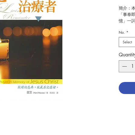
簡介：
「事奉
憶」一
的核心
No.
*
服事者
何形塑
Select
方式。
為有需
Quantit
向，這
角色：
念。
作者：
出版：
頁數：1
初版日期：
分類：
ISBN：9
No. 310