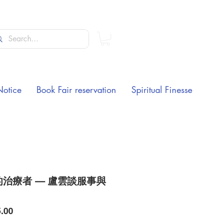
Notice
Book Fair reservation
Spiritual Finesse
的治療者 — 盧雲談服事與
Price
.00