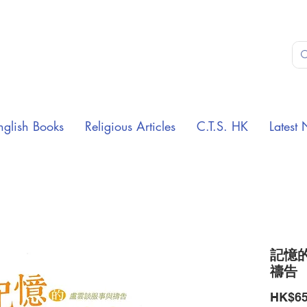
nglish Books
Religious Articles
C.T.S. HK
Latest 
記憶
禱告
HK$65