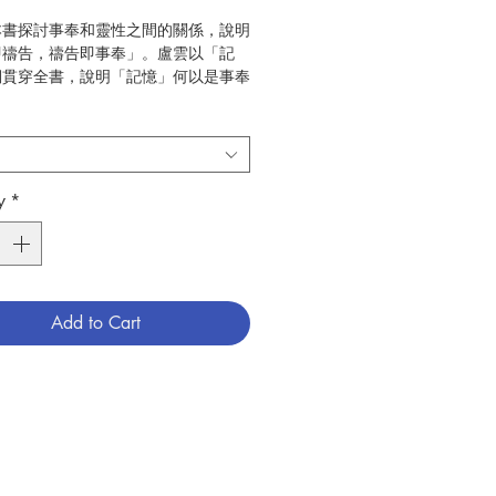
本書探討事奉和靈性之間的關係，說明
即禱告，禱告即事奉」。盧雲以「記
詞貫穿全書，說明「記憶」何以是事奉
。他發現，一個能碰觸人類內心深處的
，往往深諳記憶的力量；他瞭解記憶如
人的自我認知，以及看待、回應世界的
服事者因此能透過對耶穌基督的記憶，
要的人，找到醫治、支持、引導的方
y
*
正好呼應了聖經用來形容服事者的三個
牧人、祭司、先知，值得服事者引以為
盧雲
Add to Cart
校園書房
26
2018.03
靈修、教友生活、祈禱
789861985879
3062014