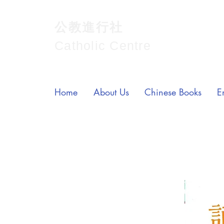
公教進行社
Catholic Centre
Home
About Us
Chinese Books
E