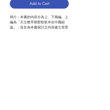
Add to Cart
簡介：
本書的內容分為上、下兩編。上
編為「天主教早期聖歌歌本在中國綜
論」，旨在為本書探討之內容建立背景
框架，鉤勒出天主教會在中國的聖樂出
版情形與主要的歌曲類型。第一章首先
處理拉丁文禮儀歌曲在中國的傳入，追
溯在中國出版的拉丁文本，並析論其中
的音樂與禮儀之關係。儘管拉丁文歌曲
是禮儀所需的正式音樂，但在實際需求
的考量下，在中國也很早就發展出文言
Contact Us
文祈禱文的詠唱，第二章即探討這些祈
禱文的產生與詠唱方式。第三章的重點
則是傳教士所編輯的中文聖歌歌本，分
Store Address
析這些歌本的內容與歌曲的來源及使用
時機等。下編為「天主教中文聖歌實例
溯源與分析」，依不同主題對實際的聖
Payment Method
歌範例進行溯源與分析，企圖呈現這些
素材的研究可能。