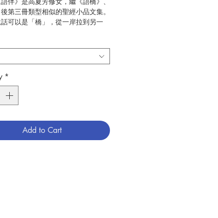
《語伴》是高夏芳修女，繼《語橋》、
》後第三冊類型相似的聖經小品文集。
說話可以是「橋」，從一岸拉到另一
穿東西南北，前後左右；可以是
，從一層帶到另一層，連接高低上下，
離，締造溝通互動；更可以是「伴」，
旁，同步同行同進退，相伴者互吐心
相聆聽，臻至互通共融，契情會意的妙
y
*
夏芳修女2017年作品
高夏芳
天主教香港聖經協會
聖經
Add to Cart
1
789887751212
9999032