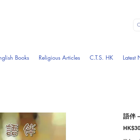
nglish Books
Religious Articles
C.T.S. HK
Latest 
語伴 
HK$30