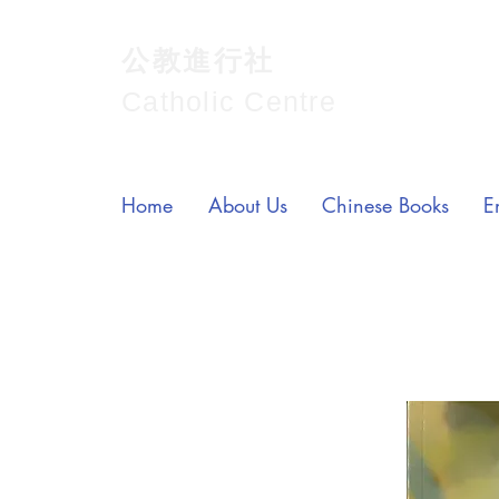
公教進行社
Catholic Centre
Home
About Us
Chinese Books
E