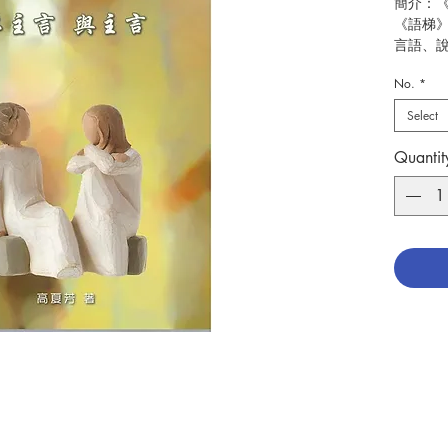
簡介：
《語梯
言語、
岸，貫
No.
*
「梯」
縮短距
Select
常在身
聲，互
Quantit
境。 高
作者：
出版：
分類：
頁數：9
ISBN：9
No. 301