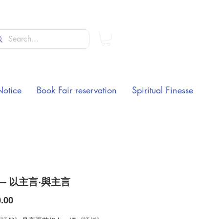
Notice
Book Fair reservation
Spiritual Finesse
— 以主言·與主言
Price
.00