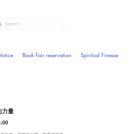
Notice
Book Fair reservation
Spiritual Finesse
的力量
Price
.00