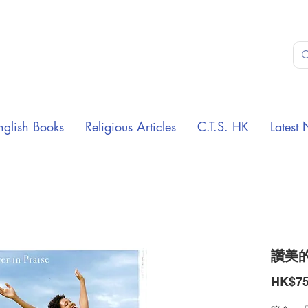
nglish Books
Religious Articles
C.T.S. HK
Latest 
讚美
HK$75