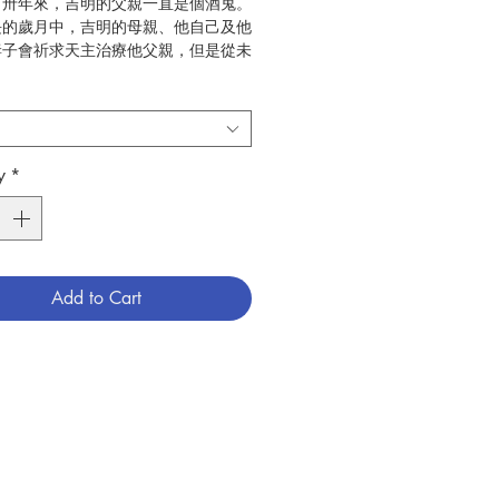
「卅年來，吉明的父親一直是個酒鬼。
長的歲月中，吉明的母親、他自己及他
妻子會祈求天主治療他父親，但是從未
的結果。有一天，吉明聽我談到，若我
活中每一件事上都讚美天主，而不是求
變那些傷害我們的環境，那麼天主的力
顯露……那一天，他們為自己的種種情
讚美主，到傍晚時，他們感到一股新的
y
*
期待……數週內，吉明的父親已承認自
的問題，祈求耶穌基督的助佑，過後，
被治癒了。他現在與他的家人一起向別
：因讚美天主而產生的力量有多大！吉
說：『你想想，三十年來，我們祈求天
Add to Cart
爸爸。我們只用了一天的時間為我們的
美祂，你看，這結果多麼奇
』」
充滿打動人心的個人見證、以及清晰的
導。它教導人如何在生活中，尤其在痛
如意的境況中，體驗天主的臨在，喜樂
眼前的一切，並為之感謝讚美天主。
正處於困境中呢？你是否盡量想知道
霉運會降到你身上？天主愛你，祂允許