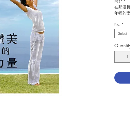
簡介：
在那漫
年輕的
有明顯
No.
*
們在生
天主改
Select
量便會
況感謝
Quantit
激動及
己酗酒
他完全
人作證
明對我
主改變
處境讚
妙！
這本書
聖經教
苦及不
地接受
你是否
為什麼