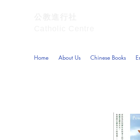
公教進行社
Catholic Centre
Home
About Us
Chinese Books
E