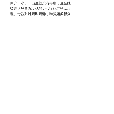
簡介：小丁一出生就染有毒癮，直至她
被送入兒童院，她的身心症狀才得以治
理。母親對她若即若離，唯獨嫲嫲很愛
護她，可是嫲嫲並沒有血緣關係……
川仔最需要的是頭盔，即使洗澡時也要
戴著，因他曾受父親虐打，至於父親也
曾受爺爺的絕情對待。 阿芳很喜歡唱
歌，但她的藥是院舍孩子中最多的，而
她的病源自家庭…… 本書十個青少年
故事源自真人真事，來自三間兒童院，
包括：寶血兒童村、播道兒童之家及善
牧會。故事中的孩子成長路都較崎嶇，
例如原生家庭在照顧上有缺失、孩子先
Contact Us
天的缺陷、學習上的障礙、社交困難
等。雖然經歷艱難，慶幸有人同行，孩
子也憑他們的生命力走出自己的人生
Store Address
路。 培育一個孩子成長本身已不容
易，如果孩子的家庭未能正常運作，孩
子自己又受過身心痛苦，或先天有身心
Payment Method
病況，成長更是一條崎嶇不平的路。書
中的十位孩子，有的曾受家庭創傷，有