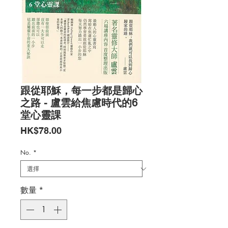
跟從耶穌，每一步都是歸心
之路 - 盧雲給焦慮時代的6
堂心靈課
價
HK$78.00
格
No.
*
數量
*