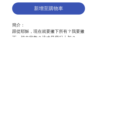
新增至購物車
簡介：
跟從耶穌，現在就要撇下所有？我要撇
下一切去宣教？這才是背起十架？
我們或許以為跟從耶穌，是要向未知跨
出信心的一大步。然而，耶穌所要求的
跟從，
- 乃是要學習拋開恐懼，因為愛勝過一
切；
聯絡我們
-乃是要學習捨棄自我，順服慈愛的上
帝；
門市地址
-乃是要學習活出召命，以自身獨特的
方式體現上帝的愛。
付款方式
這是我們每天可以學習踏出的一小
步……