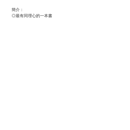
簡介：
◎最有同理心的一本書
本書作者秦郁涵，繼《我是特教老師，
我是ADHD：特教老師秦郁涵無畏標
籤，翻轉過動人生路》一書，引起熱烈
迴響及共鳴後，再次將個人「學障」在
校園裡及社會上所經歷的苦、難與有效
策略及應對之道，條列匯整，以實例、
解說、好閱讀的編寫方式，提供解決之
法，分擔你（家長們）的煎熬疲累、減
少隱障的挫折及一路上的跌跌撞撞，陪
Contact Us
你一起找到自己的人生道路。
◎什麼是非語文學習障礙（NLD）？
Store Address
非語文學障屬於學障中的少數人口，而
且比大多數的學習障礙來得更為隱性，
Payment Method
因此整個研究歷史比其他學障來得更
晚，也更容易讓人誤解和與其他障礙混