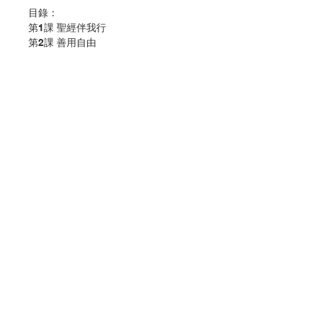
目錄：
第1課 聖經伴我行
第2課 善用自由
第3課 真的戀愛了
第4課 耶穌的使者
歌曲
常用經文
作 者 :宗教及道德教育課程發展中心
頁 數 :20
分 類 :小學宗教及道德教育
ISBN:9789888303281
Contact Us
No. 3056009233
Store Address
Payment Method