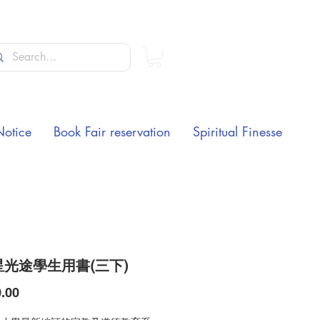
Notice
Book Fair reservation
Spiritual Finesse
光途學生用書(三下)
Price
.00