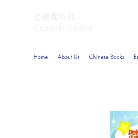
公教進行社
Catholic Centre
Home
About Us
Chinese Books
E