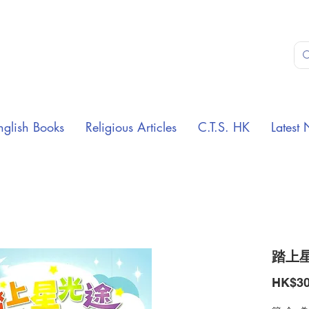
nglish Books
Religious Articles
C.T.S. HK
Latest 
踏上星
HK$30