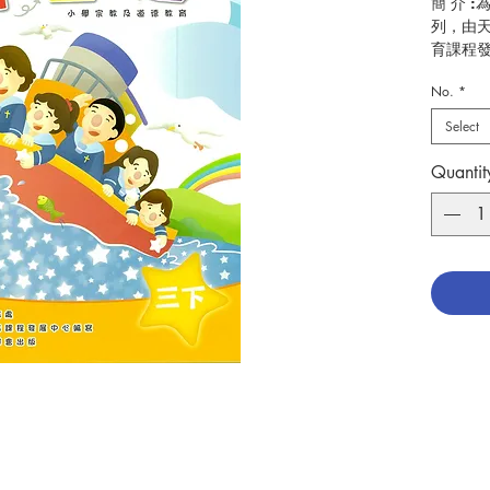
簡 介 
列，由
育課程
No.
*
作 者 
頁 數 :4
Select
分 類 
ISBN:9
Quantit
No. 305