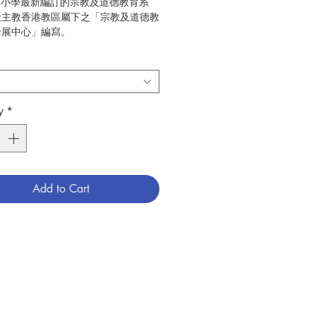
:為小學最新編訂的宗教及道德教育系
天主教香港教區屬下之「宗教及道德教
發展中心」編寫。
:宗教及道德教育課程發展中心
4
:小學宗教及道德教育
789888150236
y
*
6009216
Add to Cart