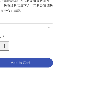
:為小學最新編訂的宗教及道德教育系
天主教香港教區屬下之「宗教及道德教
發展中心」編寫。
:宗教及道德教育課程發展中心
8
:小學宗教及道德教育
789628909971
y
*
6009213
Add to Cart