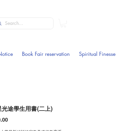
Notice
Book Fair reservation
Spiritual Finesse
光途學生用書(二上)
Price
.00