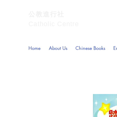
公教進行社
Catholic Centre
Home
About Us
Chinese Books
E