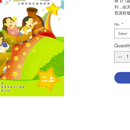
簡 介 
列，由
育課程
No.
*
作 者 
頁 數 :4
Select
分 類 
ISBN:9
Quantit
No. 305