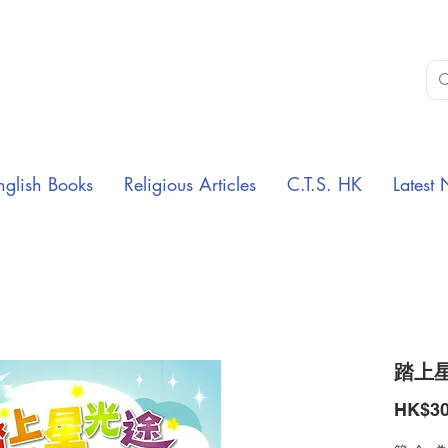
nglish Books
Religious Articles
C.T.S. HK
Latest 
踏上星
HK$30