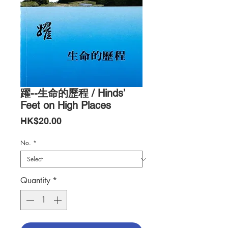
躍--生命的歷程 / Hinds’
Feet on High Places
Price
HK$20.00
No.
*
Quantity
*