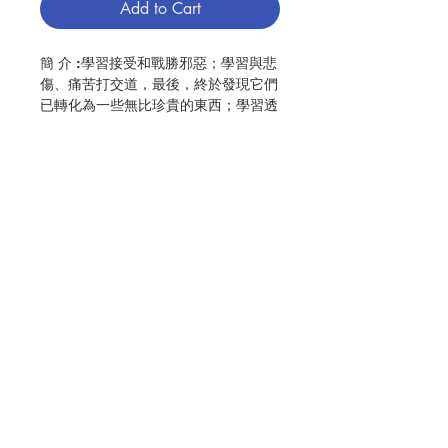
Add to Cart
簡 介 :學習接受和戰勝邪惡；學習與悲
傷、痛苦打交道，最後，終於發現它們
已轉化為一些無比珍貴的東西；學習透
過不斷的、歡怡的投降，以新的方式認
識愛之主和經驗與他不可分的共融──
這些都是這本書的寓言所要表達的教
訓。高處與紅鹿的長腿不是指死後天堂
似的地方，而是指天主子女在現世光輝
的經驗──如果他們追隨衪為他們選擇
的道路的話。
Contact Us
作 者 :Hannah Hurnard
頁 數 :176
ISBN:9789628417872
Store Address
No. 3206009104
Payment Method