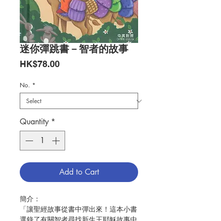
迷你彈跳書－智者的故事
Price
HK$78.00
No.
*
Quantity
*
Add to Cart
簡介：
「讓聖經故事從書中彈出來！這本小書
選錄了有關智者尋找新生王耶穌故事中