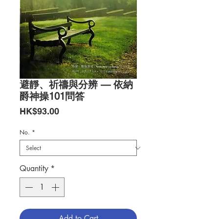
避靜、祈禱與分辨 — 依納
爵神操101問答
Price
HK$93.00
No.
*
Quantity
*
Add to Cart