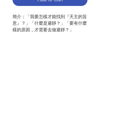
簡介：「我要怎樣才能找到『天主的旨
意』？」「什麼是避靜？」「要有什麼
樣的原因，才需要去做避靜？」
「避靜有哪些形式可以選擇？」「什麼
是『默觀祈禱』？」「什麼是『分
辨』？」「什麼是『神操』？」關於依
納爵靈修中，對於避靜、祈禱與分辨常
見的各種問題，本書能給你深入淺出的
回答。
作者：拉蒙‧鮑狄斯塔（Ramon Maria
Contact Us
Luza Bautista, S.J.）
出版：光啟文化事業
分類：靈修、教友生活
Store Address
初版：2012.12
頁數：229
ISBN : 9789575467401
Payment Method
No. 3103002227